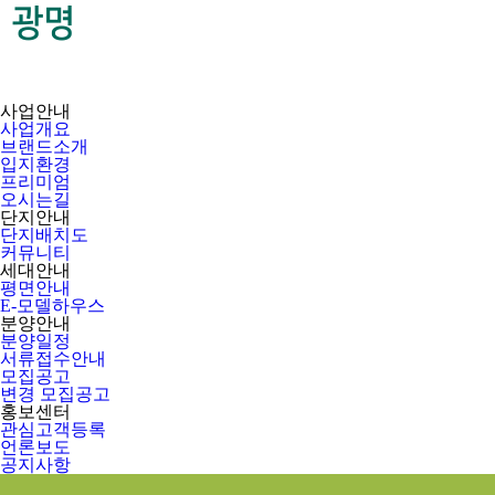
사업안내
사업개요
브랜드소개
입지환경
프리미엄
오시는길
단지안내
단지배치도
커뮤니티
세대안내
평면안내
E-모델하우스
분양안내
분양일정
서류접수안내
모집공고
변경 모집공고
홍보센터
관심고객등록
언론보도
공지사항