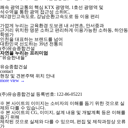
쾌속 광역교통의 핵심
KTX 광명역, 1호선 광명역 및
석수역을 통한 광역 접근성 소하IC,
제2경인고속도로, 강남순환고속도로 등 이용 편리
가깝게 누리는 교육환경
도보권 내 서면초, 안서중과
근거리 위치한 명문 소하고 편리하게 이용가능한 소하동, 하안동
학원가
인천을 대표하는 브랜드를 넘어
대한민국 선도하는 39년 전통의
(주)유승종합건설
자연을 누리는 프리미엄
"유승한내들"
유승종합건설
contact
현장 및 견본주택 위치 안내
more view →
(주)유승종합건설 등록번호: 122-86-05221
※ 본 사이트의 이미지는 소비자의 이해를 돕기 위한 것으로 실
제와 다를 수 있습니다.
※ 본 사이트의 CG, 이미지, 설계 내용 및 개발계획 등은 이해를
돕기 위해
제작된 것으로 실제와 다를 수 있으며, 편집 및 제작과정상 오류
가