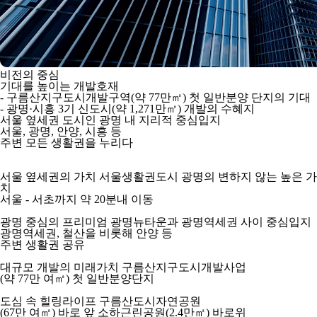
비전의 중심
기대를 높이는 개발호재
- 구름산지구도시개발구역(약 77만㎡) 첫 일반분양 단지의 기대
- 광명·시흥 3기 신도시(약 1,271만㎡) 개발의 수혜지
서울 옆세권 도시인 광명 내 지리적 중심입지
서울, 광명, 안양, 시흥 등
주변 모든 생활권을 누리다
서울 옆세권의 가치
서울생활권도시 광명의 변하지 않는 높은 가
치
서울 - 서초까지 약 20분내 이동
광명 중심의 프리미엄
광명뉴타운과 광명역세권 사이 중심입지
광명역세권, 철산을 비롯해 안양 등
주변 생활권 공유
대규모 개발의 미래가치
구름산지구도시개발사업
(약 77만 여㎡) 첫 일반분양단지
도심 속 힐링라이프
구름산도시자연공원
(67만 여㎡)
바로 앞 소하근린공원
(2.4만㎡)
바로위