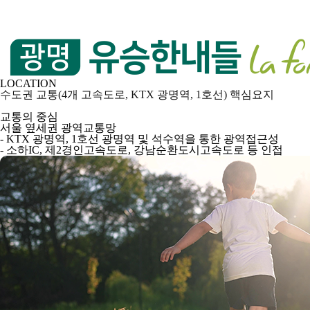
LOCATION
수도권 교통(4개 고속도로, KTX 광명역, 1호선) 핵심요지
교통의 중심
서울 옆세권 광역교통망
- KTX 광명역, 1호선 광명역 및 석수역을 통한 광역접근성
- 소하IC, 제2경인고속도로, 강남순환도시고속도로 등 인접