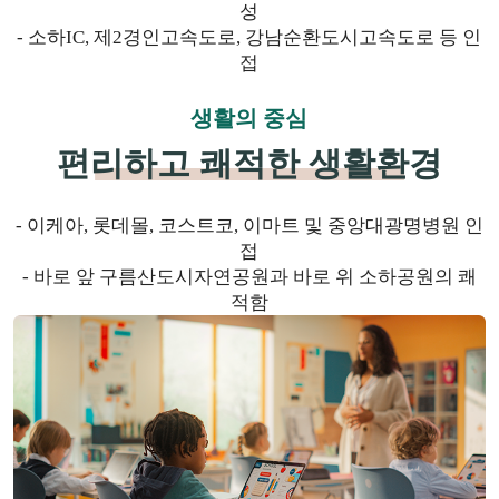
성
- 소하IC, 제2경인고속도로, 강남순환도시고속도로 등 인
접
생활의 중심
편리하고 쾌적한 생활환경
- 이케아, 롯데몰, 코스트코, 이마트 및 중앙대광명병원 인
접
- 바로 앞 구름산도시자연공원과 바로 위 소하공원의 쾌
적함