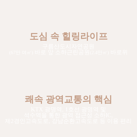
도심 속 힐링라이프
구름산도시자연공원
바로 앞 소하근린공원
바로위
(67만 여㎡)
(2.4만㎡)
쾌속 광역교통의 핵심
KTX 광명역, 1호선 광명역 및
석수역을 통한 광역 접근성 소하IC,
제2경인고속도로, 강남순환고속도로 등 이용 편리