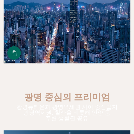
광명 중심의 프리미엄
광명뉴타운과 광명역세권 사이 중심입지
광명역세권, 철산을 비롯해 안양 등
주변 생활권 공유