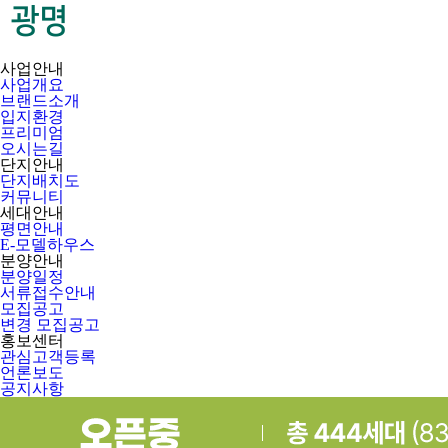
사업안내
사업개요
브랜드소개
입지환경
프리미엄
오시는길
단지안내
단지배치도
커뮤니티
세대안내
평면안내
E-모델하우스
분양안내
분양일정
서류접수안내
모집공고
변경 모집공고
홍보센터
관심고객등록
언론보도
공지사항