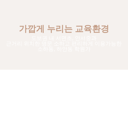
가깝게 누리는 교육환경
도보권 내 서면초, 안서중과
근거리 위치한 명문 소하고 편리하게 이용가능한
소하동, 하안동 학원가
인천을 대표하는 브랜드를 넘어
대한민국 선도하는 39년 전통의
(주)유승종합건설