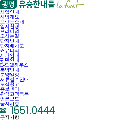
사업안내
사업개요
브랜드소개
입지환경
프리미엄
오시는길
단지안내
단지배치도
커뮤니티
세대안내
평면안내
E-모델하우스
분양안내
분양일정
서류접수안내
모집공고
홍보센터
관심고객등록
언론보도
공지사항
공지사항