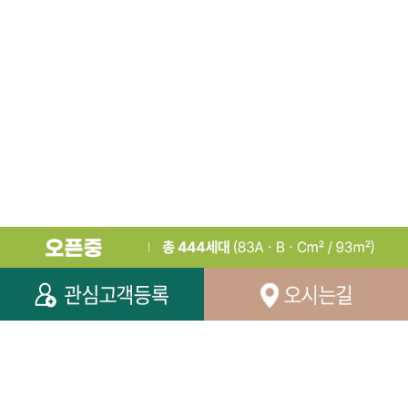
용 편리
가깝게 누리는 교육환경
도보권 내 서면초,
안서중과
근거리 위치한 명문 소하고 편리하게 이용가
능한 소하동, 하안동 학원가
유승종합건설