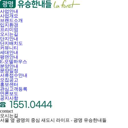
사업안내
사업개요
브랜드소개
입지환경
프리미엄
오시는길
단지안내
단지배치도
커뮤니티
세대안내
평면안내
E-모델하우스
분양안내
분양일정
서류접수안내
모집공고
홍보센터
관심고객등록
언론보도
공지사항
contact
오시는길
서울
옆
광명
의
중심
새도시 라이프
-
광명 유승한내들