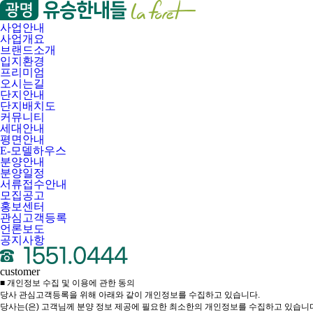
사업안내
사업개요
브랜드소개
입지환경
프리미엄
오시는길
단지안내
단지배치도
커뮤니티
세대안내
평면안내
E-모델하우스
분양안내
분양일정
서류접수안내
모집공고
홍보센터
관심고객등록
언론보도
공지사항
customer